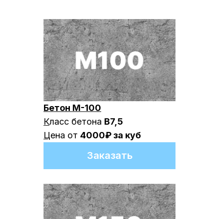
Бетон М-100
К
ласс бетона
B7,5
Ц
ена от
4000₽ за куб
Заказать