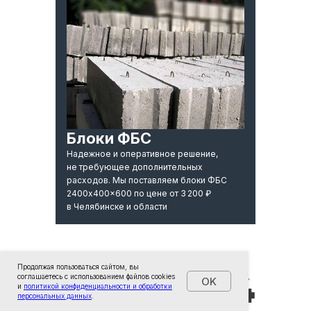
Рассчитать окончательную
стоимость быстро
Перезвоним в течение 5 минут
Блоки ФБС
Надежное и оперативное решение,
не требующее дополнительных
+7
расходов. Мы поставляем блоки ФБС
2400x400x600 по цене от 3 200 ₽
в Челябинске и области
Продолжая пользоваться сайтом, вы
Рассчитать
соглашаетесь с использованием файлов cookies
OK
Рассчитать
и
политикой конфиденциальности и обработки
Даю
согласие
на обработку своих
персональных данных
.
персональных данных и соглашаюсь с
политикой конфиденциальности и