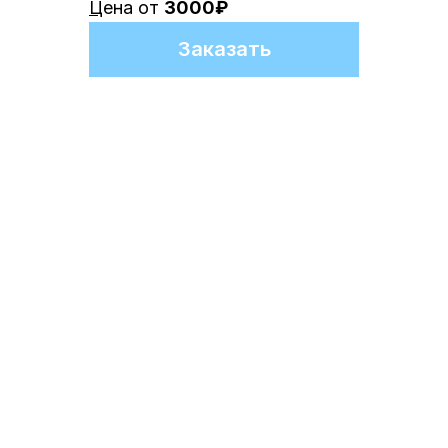
Ц
ена от
3000₽
Заказать
+7
Рассчитать
Рассчитать
Даю
согласие
на обработку своих
персональных данных и соглашаюсь с
политикой конфиденциальности и
обработки ПД