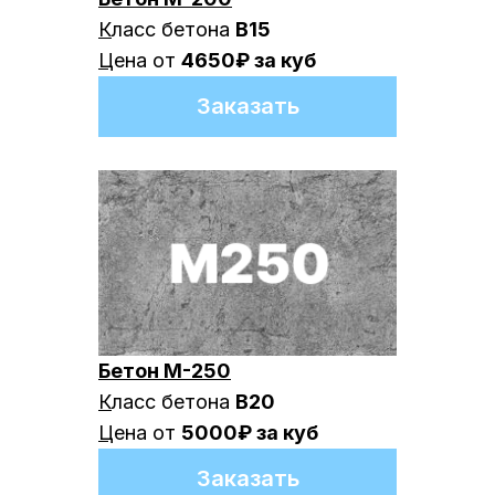
К
ласс бетона
B15
Ц
ена от
4650₽ за куб
Заказать
Бетон М-250
К
ласс бетона
B20
Ц
ена от
5000₽ за куб
Заказать