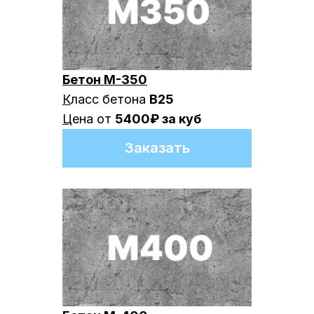
Бетон М-350
К
ласс бетона
В25
Ц
ена от
5400₽ за куб
Заказать