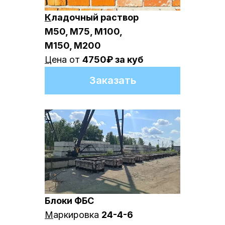
К
ладочный раствор
М50, М75, М100,
М150, М200
Ц
ена от
4750₽ за куб
Заказать
Рассчитать окончательную
стоимость быстро
Блоки ФБС
Перезвоним в течение 5 минут
М
аркировка
24-4-6