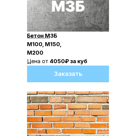
Бетон М
ЗБ
М100, М150,
М200
Ц
ена от
4050₽ за куб
Заказать