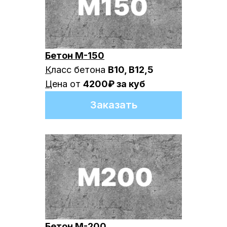
Бетон М-150
К
ласс бетона
B10, B12,5
Ц
ена от
4200₽ за куб
Заказать
Бетон М-200