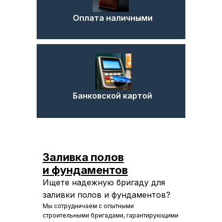
Оплата наличными
+7
Рассчитать
Банковской картой
Рассчитать
Даю
согласие
на обработку своих
персональных данных и соглашаюсь с
Заливка полов
политикой конфиденциальности и
обработки ПД
и
фундаментов
Ищете надежную бригаду для
заливки полов и фундаментов?
Мы сотрудничаем с опытными
строительными бригадами, гарантирующими