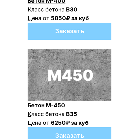
Бетон М-400
К
ласс бетона
В30
Ц
ена от
5850₽ за куб
Заказать
Рассчитать окончательную
стоимость быстро
Перезвоним в течение 5 минут
Бетон М-450
К
ласс бетона
В35
Ц
ена от
6250₽ за куб
Заказать