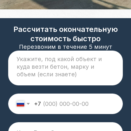
+7 932 016 6781
74betonzavod@mail.ru
Реквизиты компании
Политика конфиденциальности
Cookie
ОГРН 1177456028573 / ИНН 7453308460