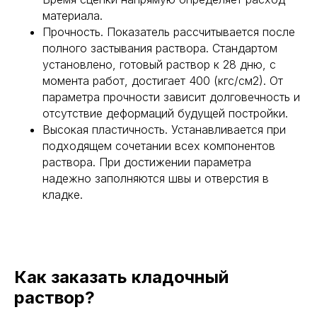
материала.
Прочность. Показатель рассчитывается после
полного застывания раствора. Стандартом
установлено, готовый раствор к 28 дню, с
момента работ, достигает 400 (кгс/см2). От
параметра прочности зависит долговечность и
отсутствие деформаций будущей постройки.
Рассчитать окончательную
Высокая пластичность. Устанавливается при
стоимость быстро
подходящем сочетании всех компонентов
Перезвоним в течение 5 минут
раствора. При достижении параметра
надежно заполняются швы и отверстия в
кладке.
+7
Как заказать кладочный
раствор?