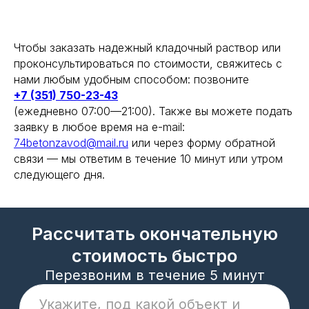
Рассчитать
Рассчитать
Чтобы заказать надежный кладочный раствор или
Даю
согласие
на обработку своих
персональных данных и соглашаюсь с
проконсультироваться по стоимости, свяжитесь с
политикой конфиденциальности и
нами любым удобным способом: позвоните
обработки ПД
+7 (351) 750-23-43
(ежедневно 07:00—21:00). Также вы можете подать
заявку в любое время на e-mail:
74betonzavod@mail.ru
или через форму обратной
связи — мы ответим в течение 10 минут или утром
следующего дня.
+7 932 016 6781
74betonzavod@mail.ru
Реквизиты компании