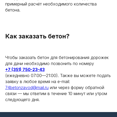
примерный расчёт необходимого количества
бетона.
+7
Как заказать бетон?
Чтобы заказать бетон для бетонирования дорожек
для дачи необходимо позвонить по номеру
Рассчитать
+7 (351) 750-23-43
Рассчитать
(ежедневно 07:00—21:00). Также вы можете подать
Даю
согласие
на обработку своих
персональных данных и соглашаюсь с
заявку в любое время на e-mail:
политикой конфиденциальности и
74betonzavod@mail.ru
или через форму обратной
обработки ПД
связи — мы ответим в течение 10 минут или утром
следующего дня.