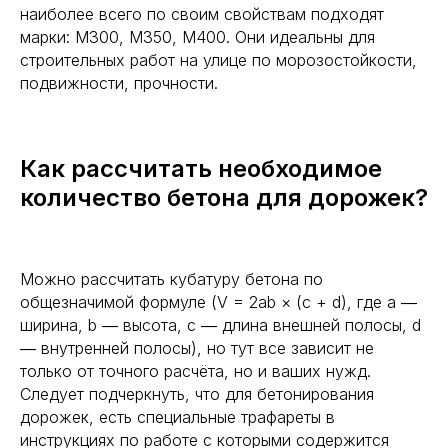
наиболее всего по своим свойствам подходят
марки: М300, М350, М400. Они идеальны для
строительных работ на улице по морозостойкости,
подвижности, прочности.
Как рассчитать необходимое
количество бетона для дорожек?
Можно рассчитать кубатуру бетона по
общезначимой формуле (V = 2ab × (c + d), где а ―
ширина, b ― высота, с ― длина внешней полосы, d
― внутренней полосы), но тут все зависит не
только от точного расчёта, но и ваших нужд.
Следует подчеркнуть, что для бетонирования
Рассчитать окончательную
дорожек, есть специальные трафареты в
стоимость быстро
инструкциях по работе с которыми содержится
Перезвоним в течение 5 минут