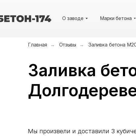
О заводе
Марки бетона
У
Главная
Отзывы
Заливка бетона М2
→
→
Заливка бет
Долгодерев
О заводе
Марки бетона
Мы произвели и доставили 3 кубич