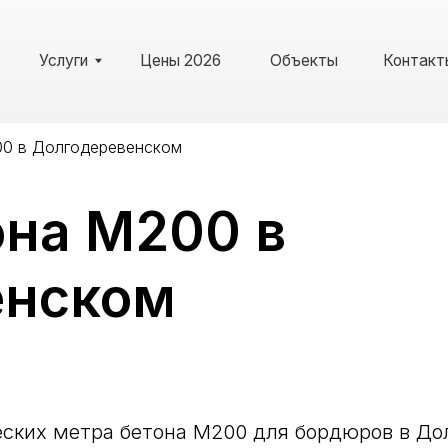
слуги
Цены 2026
Объекты
Контакты
Рекв
00 в Долгодеревенском
она М200 в
енском
2026
Услуги
Цены
Объекты
Контакты
еских метра бетона М200 для бордюров в Дол