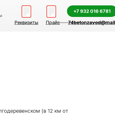
+7 932 016 6781
изиты
Прайс
74betonzavod@mail.ru
годеревенском (в 12 км от