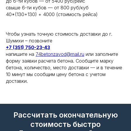
до 6-ти кубов — от 5400 руб/рейс
Рассчитать окончательную
свыше 6-ти кубов — от 800 руб/куб
стоимость быстро
40*(130+130) + 4000 (стоимость рейса)
Перезвоним в течение 5 минут
Чтобы узнать точную стоимость доставки до г.
Шумихи – позвоните
+7 (351) 750-23-43
напишите на
74betonzavod@mail.ru
или заполните
форму заявки расчета бетона. Сообщите марку
+7
бетона, количество, место доставки — и в течение
10 минут мы сообщим цену бетона с учетом
доставки.
Рассчитать
Рассчитать
Даю
согласие
на обработку своих
персональных данных и соглашаюсь с
политикой конфиденциальности и
обработки ПД