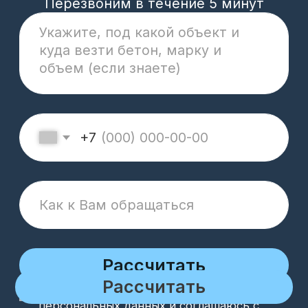
+7 932 016 6781
74betonzavod@mail.ru
Реквизиты компании
Политика конфиденциальности
Cookie
ОГРН 1177456028573 / ИНН 7453308460