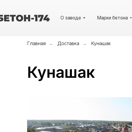
О заводе
Марки бетона
У
Главная
Доставка
Кунашак
→
→
Кунашак
О заводе
Марки бетона