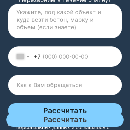
+7 932 016 6781
74betonzavod@mail.ru
Реквизиты компании
Политика конфиденциальности
Cookie
ОГРН 1177456028573 / ИНН 7453308460