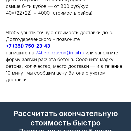
Рассчитать окончательную
свыше 6-ти кубов — от 800 руб/куб
стоимость быстро
40*(22+22) + 4000 (стоимость рейса)
Перезвоним в течение 5 минут
Чтобы узнать точную стоимость доставки до с.
Долгодеревенского – позвоните
+7 (351) 750-23-43
напишите на
74betonzavod@mail.ru
или заполните
форму заявки расчета бетона. Сообщите марку
+7
бетона, количество, место доставки — и в течение
10 минут мы сообщим цену бетона с учетом
доставки.
Рассчитать
Рассчитать
Даю
согласие
на обработку своих
персональных данных и соглашаюсь с
политикой конфиденциальности и
обработки ПД