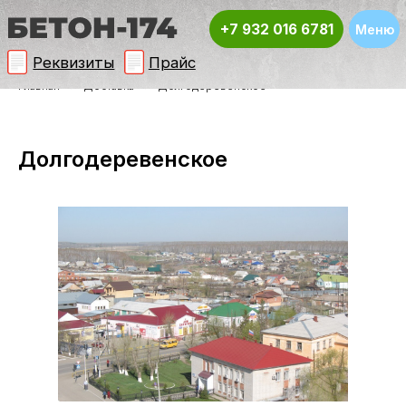
+7 932 016 6781
Меню
Реквизиты
Прайс
Главная
→
Доставка
→
Долгодеревенское
Долгодеревенское